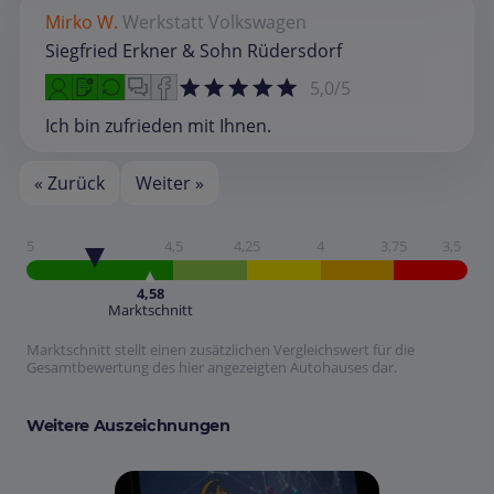
Mirko W.
Werkstatt
Volkswagen
Siegfried Erkner & Sohn Rüdersdorf
5,0/5
Ich bin zufrieden mit Ihnen.
« Zurück
Weiter »
5
4,5
4,25
4
3,75
3,5
4,58
Marktschnitt
Marktschnitt stellt einen zusätzlichen Vergleichswert für die
Gesamtbewertung des hier angezeigten Autohauses dar.
Weitere Auszeichnungen