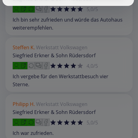
5,0/5
Ich bin sehr zufrieden und würde das Autohaus
weiterempfehlen.
Steffen K.
Werkstatt
Volkswagen
Siegfried Erkner & Sohn Rüdersdorf
4,0/5
Ich vergebe für den Werkstattbesuch vier
Sterne.
Philipp H.
Werkstatt
Volkswagen
Siegfried Erkner & Sohn Rüdersdorf
5,0/5
Ich war zufrieden.