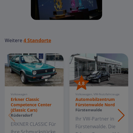
Weitere
4 Standorte
4,8
Volkswagen, VW-Nutzfahrzeuge
Volkswagen
Automobilzentrum
Erkner Classic
Fürstenwalde Nord
Competence Center
(Classic Cars)
Fürstenwalde
Rüdersdorf
Ihr VW-Partner in
ERKNER CLASSIC Für
Fürstenwalde. Die
Ihre Schmuckstücke