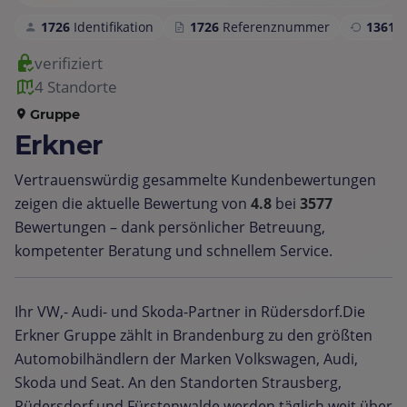
1726
Identifikation
1726
Referenznummer
1361
S
verifiziert
4 Standorte
Gruppe
Erkner
Vertrauenswürdig gesammelte Kundenbewertungen
zeigen die aktuelle Bewertung von
4.8
bei
3577
Bewertungen – dank persönlicher Betreuung,
kompetenter Beratung und schnellem Service.
Ihr VW,- Audi- und Skoda-Partner in Rüdersdorf.Die
Erkner Gruppe zählt in Brandenburg zu den größten
Automobilhändlern der Marken Volkswagen, Audi,
Skoda und Seat. An den Standorten Strausberg,
Rüdersdorf und Fürstenwalde werden täglich weit über