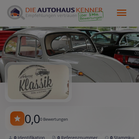
0,0
0 Bewertungen
0
Identifikation
0
Referenznummer
0
Stammkund