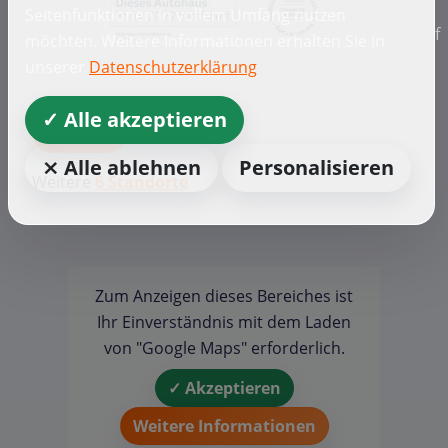
Seitenfunktionen in vollem Umfang nutzen
f
möchten. Weitere Informationen erhalten Sie in
unserer
Datenschutzerklärung
✓ Alle akzeptieren
Gruppe
⨯ Alle ablehnen
Personalisieren
Weitere
6 Standorte
Zum Anzeigen dieses Bereiches ist
Ihr Einverständnis mit dem Laden
von "Google Maps" erforderlich.
✓ Akzeptieren
Weitere Informationen