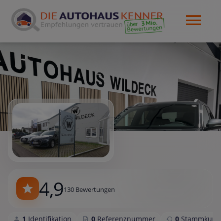
4,9
130 Bewertungen
1
Identifikation
0
Referenznummer
0
Stammkund