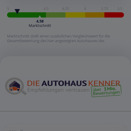
5
4,5
4,25
4
3,75
3,5
4,58
Marktschnitt
Marktschnitt stellt einen zusätzlichen Vergleichswert für die
Gesamtbewertung des hier angezeigten Autohauses dar.