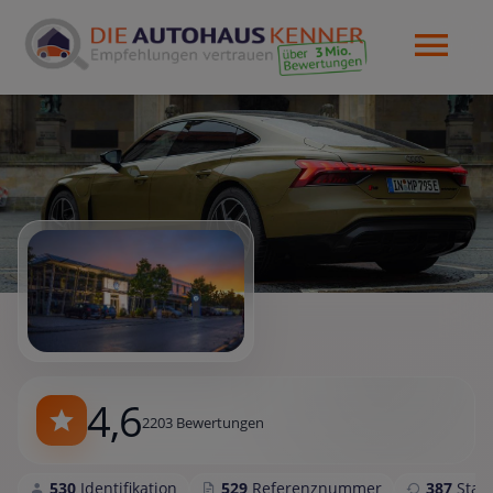
4,6
2203 Bewertungen
530
Identifikation
529
Referenznummer
387
Sta