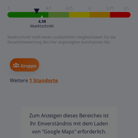
5
4,5
4,25
4
3,75
3,5
4,58
Marktschnitt
Marktschnitt stellt einen zusätzlichen Vergleichswert für die
Gesamtbewertung des hier angezeigten Autohauses dar.
Gruppe
Weitere
1 Standorte
Zum Anzeigen dieses Bereiches ist
Ihr Einverständnis mit dem Laden
von "Google Maps" erforderlich.