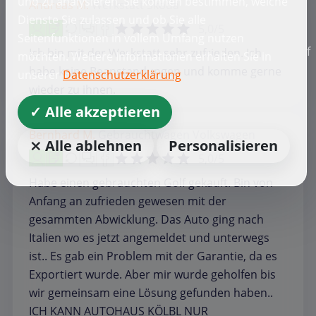
und zu analysieren. Sie können bestimmen, welche
Andreas M.
Werkstatt
Skoda
Dienste Sie zulassen und ob Sie alle
5,0/5
Seitenfunktionen in vollem Umfang nutzen
f
Ich bin mit der Werkstatt sehr zufrieden. Ich
möchten. Weitere Informationen erhalten Sie in
habe keine Beanstandungen und komme gerne
unserer
Datenschutzerklärung
wieder zu ihnen.
✓ Alle akzeptieren
Bernhard M.
Gebrauchtwagen
Volkswagen
⨯ Alle ablehnen
Personalisieren
5,0/5
Habe einen gebrauchten Golf gekauft. Bin von
Anfang an zufrieden gewesen mit der
gesammten Abwicklung. Das Auto ging nach
Italien wo es jetzt angemeldet und unterwegs
ist.. Es gab ein Problem mit der Garantie, da es
Exportiert wurde. Aber mir wurde geholfen bis
wir gemeinsam eine Lösung gefunden haben..
ICH KANN AUTOHAUS KÖLBL NUR