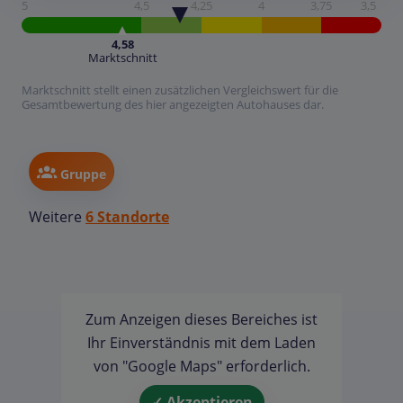
5
4,5
4,25
4
3,75
3,5
4,58
Marktschnitt
Marktschnitt stellt einen zusätzlichen Vergleichswert für die
Gesamtbewertung des hier angezeigten Autohauses dar.
Gruppe
Weitere
6 Standorte
Zum Anzeigen dieses Bereiches ist
Ihr Einverständnis mit dem Laden
von "Google Maps" erforderlich.
✓ Akzeptieren