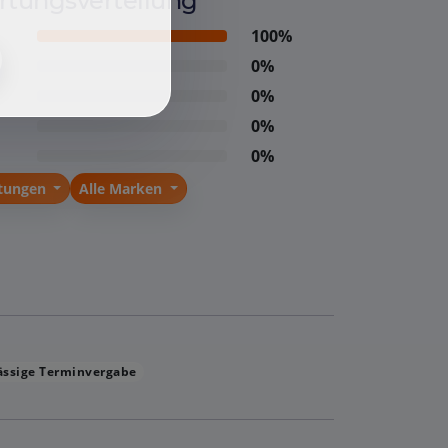
tungsverteilung
100%
0%
0%
0%
0%
stungen
Alle Marken
ässige Terminvergabe