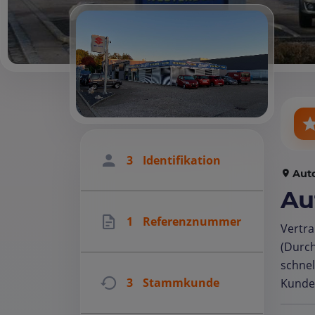
3
Identifikation
Aut
Au
1
Referenznummer
Vertr
(Durc
schnel
3
Stammkunde
Kunde