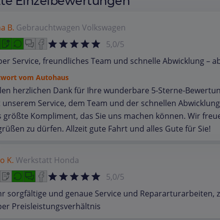
zte Einzelbewertungen
a B.
Gebrauchtwagen
Volkswagen
5,0/5
er Service, freundliches Team und schnelle Abwicklung – a
twort vom Autohaus
len herzlichen Dank für Ihre wunderbare 5-Sterne-Bewertung
 unserem Service, dem Team und der schnellen Abwicklung s
 größte Kompliment, das Sie uns machen können. Wir freuen
rüßen zu dürfen. Allzeit gute Fahrt und alles Gute für Sie!
o K.
Werkstatt
Honda
5,0/5
r sorgfältige und genaue Service und Repararturarbeiten, 
er Preisleistungsverhältnis