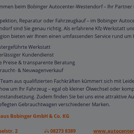
ommen beim Bobinger Autocenter-Westendorf – Ihr Partner
pektion, Reparatur oder Fahrzeugkauf – im Bobinger Autoc
dorf sind Sie genau richtig. Als erfahrene Kfz-Werkstatt u
gion bieten wir Ihnen einen umfassenden Service rund um I
tergeführte Werkstatt
erlässiger Kundendienst
e Preise & transparente Beratung
raucht- & Neuwagenverkauf
Team aus qualifizierten Fachkräften kümmert sich mit Leid
ow um Ihr Fahrzeug – egal ob kleiner Ölwechsel oder komp
nstandsetzung. Zudem finden Sie bei uns eine attraktive A
pflegten Gebrauchtwagen verschiedener Marken.
aus Bobinger GmbH & Co. KG
selstr. 2
08273 8389
www.autocenter