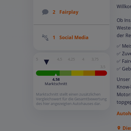
Willk
2
Fairplay
Ob Ins
Westen
der Re
1
Social Media
✅ Meis
✅ Zuv
5
4,5
4,25
4
3,75
✅ Fair
3,5
✅ Geb
Unser 
4,58
Marktschnitt
Know-h
Motori
Marktschnitt stellt einen zusätzlichen
Vergleichswert für die Gesamtbewertung
topge
des hier angezeigten Autohauses dar.
Autoh
Die