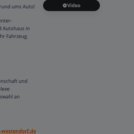
Video
 rund ums Auto!
enter-
nd Autohaus in
hr Fahrzeug.
enschaft und
lexe
uswahl an
-westendorf.de