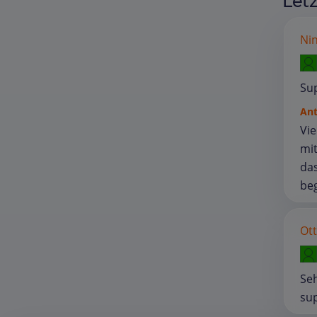
Let
Nin
Sup
An
Vie
mit
das
beg
Ott
Seh
sup