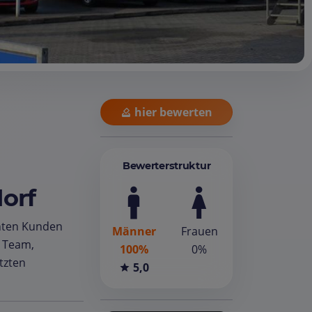
hier bewerten
Bewerterstruktur
orf
ten Kunden
Männer
Frauen
m Team,
100%
0%
tzten
5,0