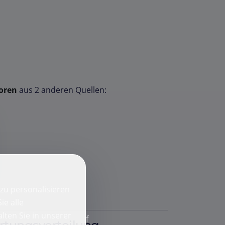
oren
aus 2 anderen Quellen:
zu personalisieren
ie alle
lten Sie in unserer
f