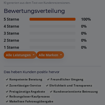
KI-generiert aus dem Text von Kundenrezensionen.
Fahrzeugübergabe sowie die fairen Preise. Viele
Bewertungsverteilung
Kunden betonen die hohe Qualität und Zuverlässigkeit
des Autohauses über Jahre hinweg. Insgesamt wird das
5 Sterne
100%
Autohaus Ahlers als sehr empfehlenswert und
4 Sterne
0%
kundenorientiert wahrgenommen.
3 Sterne
0%
2 Sterne
0%
1 Sterne
0%
Alle Leistungen
Alle Marken
Das heben Kunden positiv hervor
Kompetente Beratung
Freundlicher Umgang
Zuverlässiger Service
Ehrlichkeit und Transparenz
Preisgünstige Angebote
Kundenorientierte Betreuung
Reibungsloser Kaufprozess
Makellose Fahrzeugübergabe