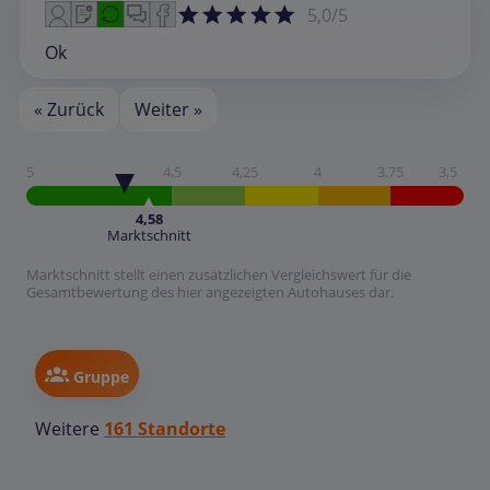
5,0/5
Ok
« Zurück
Weiter »
5
4,5
4,25
4
3,75
3,5
4,58
Marktschnitt
Marktschnitt stellt einen zusätzlichen Vergleichswert für die
Gesamtbewertung des hier angezeigten Autohauses dar.
Gruppe
Weitere
161 Standorte