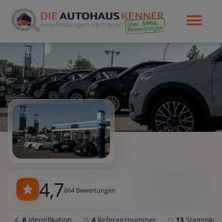
4,7
864 Bewertungen
8
Identifikation
4
Referenznummer
13
Stammkun