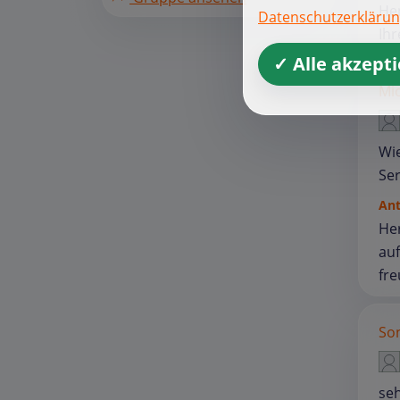
Her
Datenschutzerkläru
Ihr
✓ Alle akzept
Mic
Wie
Ser
An
Her
au
fre
Son
seh