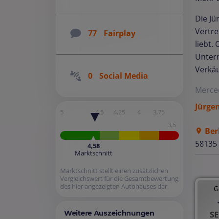
Die J
Vertre
77
Fairplay
liebt.
Untern
Verkäu
0
Social Media
Merce
Jürge
5
4,5
4,25
4
3,75
3,5
Ber
58135
4,58
Marktschnitt
Marktschnitt stellt einen zusätzlichen
Vergleichswert für die Gesamtbewertung
des hier angezeigten Autohauses dar.
G
SE
Weitere Auszeichnungen