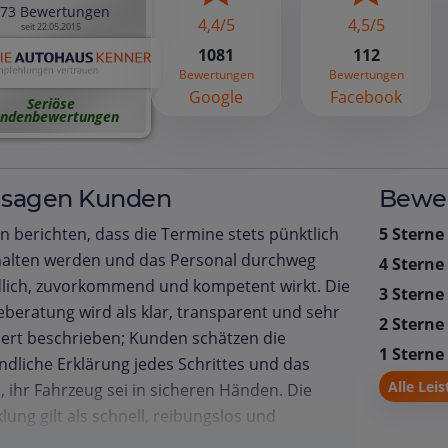
73 Bewertungen
4,4/5
4,5/5
seit 22.05.2015
1081
112
Bewertungen
Bewertungen
Google
Facebook
Seriöse
ndenbewertungen
 sagen Kunden
Bewer
 berichten, dass die Termine stets pünktlich
5 Sterne
halten werden und das Personal durchweg
4 Sterne
lich, zuvorkommend und kompetent wirkt. Die
3 Sterne
eberatung wird als klar, transparent und sehr
2 Sterne
liert beschrieben; Kunden schätzen die
1 Sterne
ndliche Erklärung jedes Schrittes und das
Alle Lei
, ihr Fahrzeug sei in sicheren Händen. Die
lung gilt als schnell, reibungslos und
ässig, wobei Reparaturen und Inspektionen