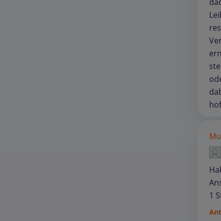
dad
Lei
res
Ver
ern
ste
ode
dab
hof
Mu
Hab
Ans
1 
An