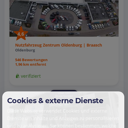
4,6
Nutzfahrzeug Zentrum Oldenburg | Braasch
Oldenburg
546 Bewertungen
1,96 km entfernt
verifiziert
über 100
Bewertungen
Cookies & externe Dienste
Diese Website verwendet Cookies und externe
Dienste um Inhalte und Anzeigen zu personalisieren
und zu analysieren. Sie können bestimmen, welche