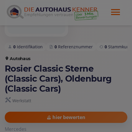
0
Identifikation
0
Referenznummer
0
Stammkund
Autohaus
Rosier Classic Sterne
(Classic Cars), Oldenburg
(Classic Cars)
Werkstatt
hier bewerten
Mercedes