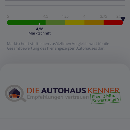
5
4,5
4,25
4
3,75
3,5
4,58
Marktschnitt
Marktschnitt stellt einen zusätzlichen Vergleichswert für die
Gesamtbewertung des hier angezeigten Autohauses dar.