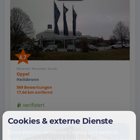
4,7
Maserati, Mercedes, Suzuki
Oppel
Heilsbronn
569 Bewertungen
17,64 km entfernt
verifiziert
Cookies & externe Dienste
Diese Website verwendet Cookies und externe