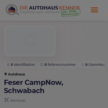
0
Identifikation
0
Referenznummer
0
Stammkund
Autohaus
Feser CampNow,
Schwabach
Werkstatt