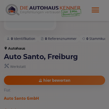
0
Identifikation
0
Referenznummer
0
Stammkund
Autohaus
Auto Santo, Freiburg
Werkstatt
hier bewerten
Fiat
Auto Santo GmbH