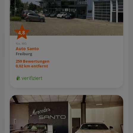
4,8
Kia, MG
Auto Santo
Freiburg
259 Bewertungen
0,02 km entfernt
verifiziert