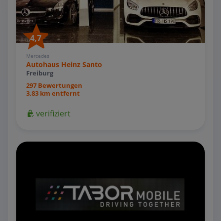
4,7
Mercedes
Autohaus Heinz Santo
Freiburg
297 Bewertungen
3,83 km entfernt
verifiziert