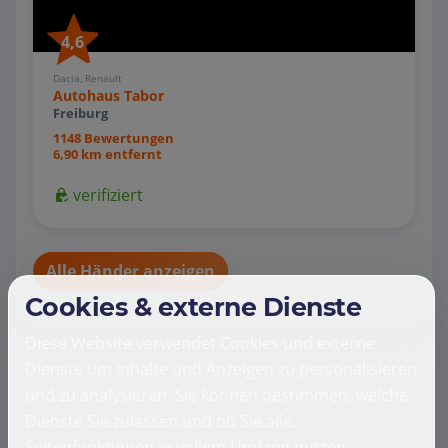
4,6
Dacia, Renault
Autohaus Tabor
Freiburg
1148 Bewertungen
6,90 km entfernt
verifiziert
Alle Händer anzeigen
Cookies & externe Dienste
Diese Website verwendet Cookies und externe
Dienste um Inhalte und Anzeigen zu personalisieren
und zu analysieren. Sie können bestimmen, welche
Dienste Sie zulassen und ob Sie alle
Seitenfunktionen in vollem Umfang nutzen