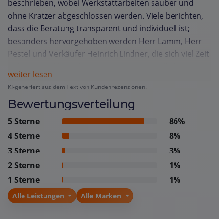
beschrieben, wobei Werkstattarbeiten sauber und
ohne Kratzer abgeschlossen werden. Viele berichten,
dass die Beratung transparent und individuell ist;
besonders hervorgehoben werden Herr Lamm, Herr
Pestel und Verkäufer Heinrich Lindner, die sich viel Zeit
nehmen und komplexe Vorgänge verständlich
weiter lesen
erklären. Die freundliche Atmosphäre am Empfang
KI-generiert aus dem Text von Kundenrezensionen.
und die zügige Rückmeldung bei Rückrufwünschen
Bewertungsverteilung
tragen zum Wohlgefühl bei. Auch die Abwicklung von
Unfallreparaturen und Inspektionen wird als
5 Sterne
86%
professionell und fair bewertet, wobei die Preise als
4 Sterne
8%
angemessen empfunden werden. Kunden schätzen
3 Sterne
3%
zudem kleine Extras wie kostenfreien Kaffee und die
2 Sterne
1%
Möglichkeit, kurzfristig Termine zu erhalten. Insgesamt
1 Sterne
1%
fühlen sich die Kunden gut aufgehoben, gut informiert
und empfehlen das Autohaus uneingeschränkt weiter.
Alle Leistungen
Alle Marken