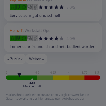
5,0/5
Service sehr gut und schnell
Heinz T.
Werkstatt
Opel
4,0/5
Immer sehr freundlich und nett bedient worden
« Zurück
Weiter »
5
4,5
4,25
4
3,75
3,5
4,58
Marktschnitt
Marktschnitt stellt einen zusätzlichen Vergleichswert für die
Gesamtbewertung des hier angezeigten Autohauses dar.