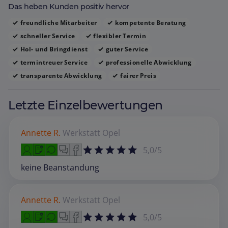
Das heben Kunden positiv hervor
freundliche Mitarbeiter
kompetente Beratung
schneller Service
flexibler Termin
Hol‑ und Bringdienst
guter Service
termintreuer Service
professionelle Abwicklung
transparente Abwicklung
fairer Preis
Letzte Einzelbewertungen
Annette R.
Werkstatt
Opel
5,0/5
keine Beanstandung
Annette R.
Werkstatt
Opel
5,0/5