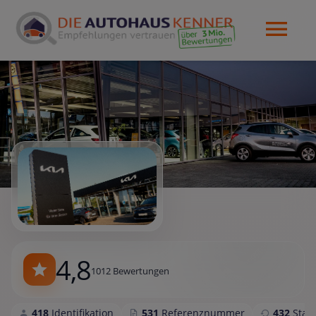
4,8
1012 Bewertungen
418
Identifikation
531
Referenznummer
432
Sta