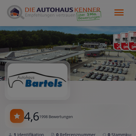
4,6
1998 Bewertungen
1
Identifikation
0
Referenznummer
0
Stammkund