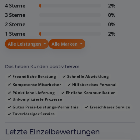
unkomplizierte Inzahlungnahme, während die
4 Sterne
2%
Online‑Terminvereinbarung als besonders praktisch
3 Sterne
0%
gilt. Mehrere Kunden betonen das angenehme
2 Sterne
0%
Ambiente, die nette Atmosphäre und das Vertrauen,
1 Sterne
2%
das sie nach mehreren Fahrzeugkäufen aufgebaut
haben. Insgesamt entsteht der Eindruck eines
Alle Leistungen
Alle Marken
engagierten Teams, das durch Ehrlichkeit, Kompetenz
und Kundenorientierung überzeugt und immer wieder
zu Weiterempfehlungen führt.
Das heben Kunden positiv hervor
Freundliche Beratung
Schnelle Abwicklung
Kompetente Mitarbeiter
Hilfsbereites Personal
Pünktliche Lieferung
Ehrliche Kommunikation
Unkomplizierte Prozesse
Gutes Preis‑Leistungs‑Verhältnis
Erreichbarer Service
Zuverlässiger Service
Letzte Einzelbewertungen