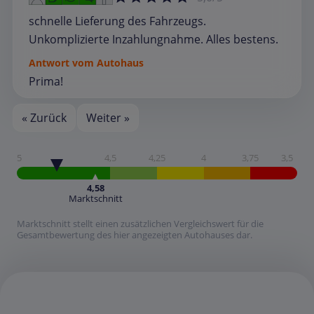
schnelle Lieferung des Fahrzeugs.
Unkomplizierte Inzahlungnahme. Alles bestens.
Antwort vom Autohaus
Prima!
« Zurück
Weiter »
5
4,5
4,25
4
3,75
3,5
4,58
Marktschnitt
Marktschnitt stellt einen zusätzlichen Vergleichswert für die
Gesamtbewertung des hier angezeigten Autohauses dar.