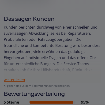
Das sagen Kunden
Kunden berichten durchweg von einer schnellen und
zuverlässigen Abwicklung, sei es bei Reparaturen,
Probefahrten oder Fahrzeugübergaben. Die
freundliche und kompetente Beratung wird besonders
hervorgehoben; viele erwähnen das geduldige
Eingehen auf individuelle Fragen und das offene Ohr
für unterschiedliche Budgets. Die Service‑Teams
erhalten Lob für ihre Hilfsbereitschaft, Pünktlichkeit
und klare Kommunikation, wodurch Termine stets
weiter lesen
eingehalten und Probleme rasch gelöst werden. Auch
KI-generiert aus dem Text von Kundenrezensionen.
die Werkstatt wird für ihre fachkundige Arbeit und den
Bewertungsverteilung
zügigen Service geschätzt. Käufer schätzen das
transparente Preis‑Leistungsverhältnis und die
5 Sterne
95%