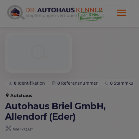
0
Identifikation
0
Referenznummer
0
Stammkund
Autohaus
Autohaus Briel GmbH,
Allendorf (Eder)
Werkstatt