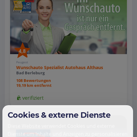
4,8
Peugeot
Wunschauto Spezialist Autohaus Althaus
Bad Berleburg
108 Bewertungen
19,19 km entfernt
verifiziert
Cookies & externe Dienste
Diese Website verwendet Cookies und externe
Dienste um Inhalte und Anzeigen zu personalisieren