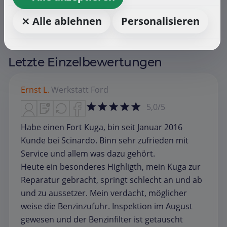
⨯ Alle ablehnen
Personalisieren
Letzte Einzelbewertungen
Ernst L.
Werkstatt
Ford
5,0/5
Habe einen Fort Kuga, bin seit Januar 2016
Kunde bei Scinardo. Binn sehr zufrieden mit
Service und allem was dazu gehört.
Heute ein besonderes Highligth, mein Kuga zur
Reparatur gebracht, springt schlecht an und ab
und zu aussetzer. Mein verdacht, möglicher
weise die Benzinzufuhr. Inspektion im August
gewesen und der Benzinfilter ist getauscht