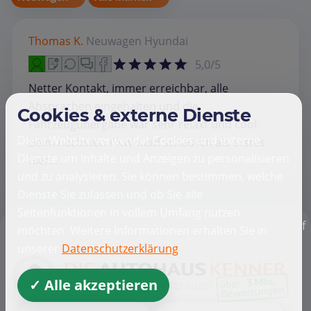
Thomas K.
Neuwagen
Hyundai
5,0/5
Netter Kontakt, immer erreichbar, alle
Absprachen eingehalten und die
Cookies & externe Dienste
Fahrzeugübergabe war sehr relaxt und cool.
Diese Website verwendet Cookies und externe
Beim nächsten PKW-Kauf schau ich als erstes
Dienste um Inhalte und Anzeigen zu personalisieren
hier…
und zu analysieren. Sie können bestimmen, welche
Dienste Sie zulassen und ob Sie alle
Seitenfunktionen in vollem Umfang nutzen
f
möchten. Weitere Informationen erhalten Sie in
unserer
Datenschutzerklärung
✓ Alle akzeptieren