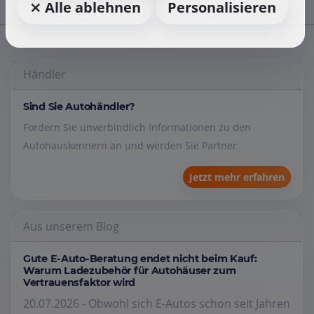
⨯ Alle ablehnen
Personalisieren
Händler
Sind Sie Autohändler?
Fordern Sie unverbindlich Informationen zu den
Autohauskennern an und werden Sie Partner
Jetzt mehr erfahren
Aus unserem Blog
Gute E-Auto-Beratung endet nicht beim Kauf:
Warum Ladezubehör für Autohäuser zum
Vertrauensfaktor wird
20.07.2026 - Obwohl sich E-Autos schon seit Jahren