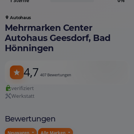
1 Sterne
0%
Autohaus
Mehrmarken Center
Autohaus Geesdorf, Bad
Hönningen
4,7
407 Bewertungen
verifiziert
Werkstatt
Bewertungen
Neuwagen
Alle Marken