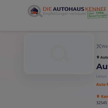
Wer
Aut
Au
Lexus
Auto 
Kan
32545