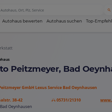
Autohaus bewerten
Autohaus suchen
Top-Empfeh
kstatt
ohaus
to Peitzmeyer, Bad Oeyn
Peitzmeyer GmbH Lexus Service Bad Oeynhausen
alstr. 38-42
05731/21310
www.p
 Bad Oeynhausen