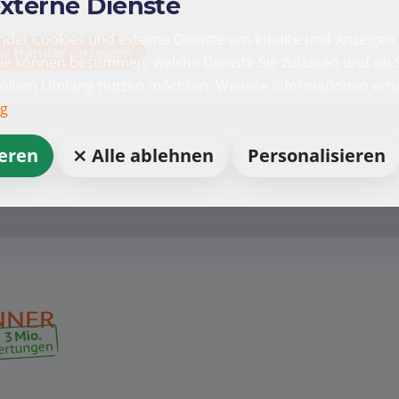
externe Dienste
det Cookies und externe Dienste um Inhalte und Anzeigen 
le Händer anzeigen
Sie können bestimmen, welche Dienste Sie zulassen und ob S
vollem Umfang nutzen möchten. Weitere Informationen erha
ng
ieren
⨯ Alle ablehnen
Personalisieren