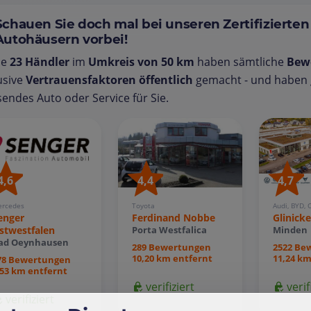
Schauen Sie doch mal bei unseren Zertifizierten
Autohäusern vorbei!
se
23 Händler
im
Umkreis von 50 km
haben sämtliche
Bew
usive
Vertrauensfaktoren öffentlich
gemacht - und haben g
endes Auto oder Service für Sie.
4,4
4,6
4,7
Toyota
rcedes
Audi, BYD, 
Ferdinand Nobbe
enger
Glinick
stwestfalen
Porta Westfalica
Minden
ad Oeynhausen
289 Bewertungen
2522 Be
10,20 km entfernt
11,24 km
78 Bewertungen
,53 km entfernt
verifiziert
verif
verifiziert