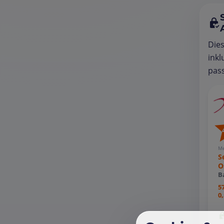
Die
inkl
pass
Me
S
O
B
5
0