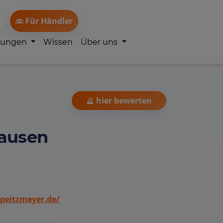
Für Händler
lungen
Wissen
Über uns
hier bewerten
hausen
eitzmeyer.de/