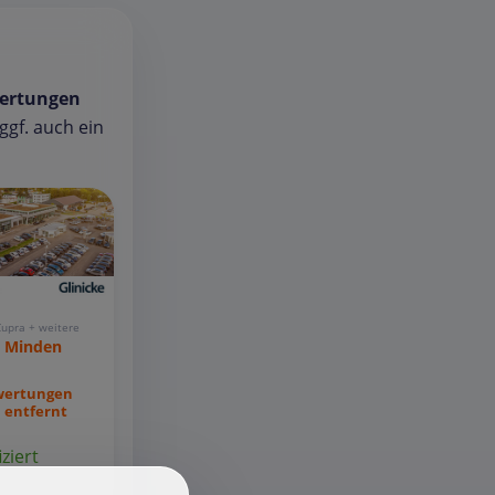
ertungen
gf. auch ein
Cupra + weitere
e Minden
wertungen
 entfernt
iziert