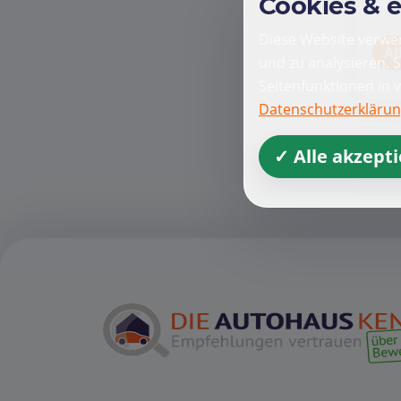
Cookies & 
Diese Website verwen
Al
und zu analysieren. 
Seitenfunktionen in 
Datenschutzerkläru
✓ Alle akzept