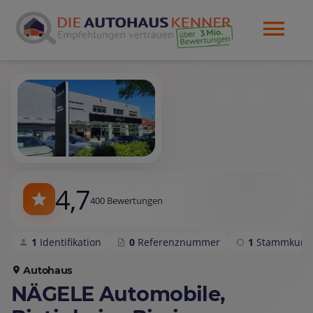
4,7
400 Bewertungen
1
Identifikation
0
Referenznummer
1
Stammkund
Autohaus
NÄGELE Automobile,