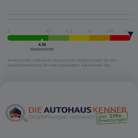
5
4,5
4,25
4
3,75
3,5
4,58
Marktschnitt
Marktschnitt stellt einen zusätzlichen Vergleichswert für die
Gesamtbewertung des hier angezeigten Autohauses dar.