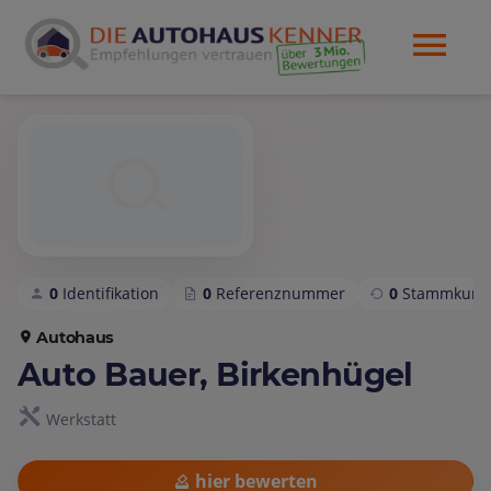
0
Identifikation
0
Referenznummer
0
Stammkund
Autohaus
Auto Bauer, Birkenhügel
Werkstatt
hier bewerten