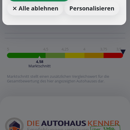
⨯ Alle ablehnen
Personalisieren
5
4,5
4,25
4
3,75
3,5
4,58
Marktschnitt
Marktschnitt stellt einen zusätzlichen Vergleichswert für die
Gesamtbewertung des hier angezeigten Autohauses dar.