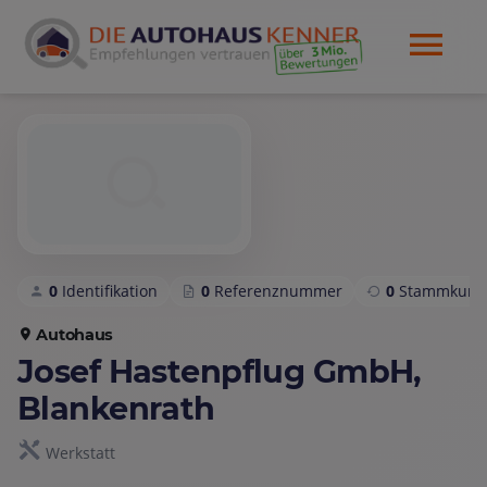
0
Identifikation
0
Referenznummer
0
Stammkund
Autohaus
Josef Hastenpflug GmbH,
Blankenrath
Werkstatt