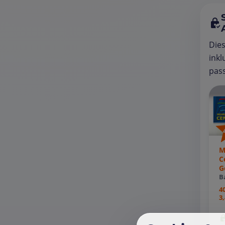
Die
inkl
pass
M
C
G
B
4
3