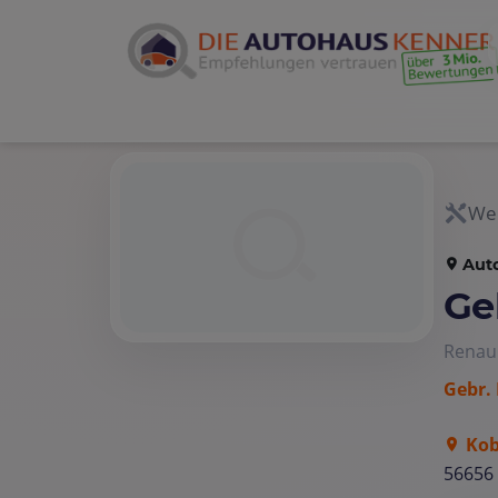
Wer
Aut
Ge
Renau
Gebr.
Kob
56656 