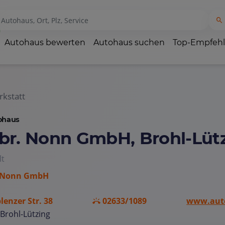
Autohaus bewerten
Autohaus suchen
Top-Empfeh
kstatt
ohaus
br. Nonn GmbH, Brohl-Lüt
lt
 Nonn GmbH
lenzer Str. 38
02633/1089
www.aut
Brohl-Lützing