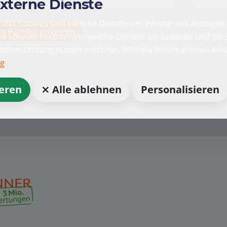
externe Dienste
det Cookies und externe Dienste um Inhalte und Anzeigen 
le Händer anzeigen
Sie können bestimmen, welche Dienste Sie zulassen und ob S
vollem Umfang nutzen möchten. Weitere Informationen erha
ng
ieren
⨯ Alle ablehnen
Personalisieren