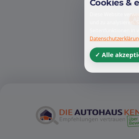
Cookies & 
Diese Website verwen
Al
und zu analysieren. 
Seitenfunktionen in 
Datenschutzerkläru
✓ Alle akzept