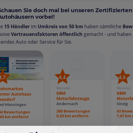
Schauen Sie doch mal bei unseren Zertifizierten
Autohäusern vorbei!
se
15 Händler
im
Umkreis von 50 km
haben sämtliche
Bew
usive
Vertrauensfaktoren öffentlich
gemacht - und haben g
endes Auto oder Service für Sie.
4,7
4,4
4,6
ehrmarken
Mercedes
Mercedes
KBM
KBM
enter Autohaus
Motorfahrzeuge
Motorf
eesdorf
Andernach
Sinzig
ad Hönningen
260 Bewertungen
43 Bewe
04 Bewertungen
6,53 km entfernt
7,67 km 
,43 km entfernt
verifiziert
verif
verifiziert