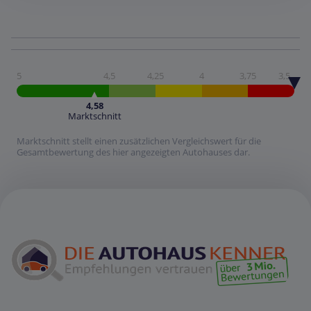
5
4,5
4,25
4
3,75
3,5
4,58
Marktschnitt
Marktschnitt stellt einen zusätzlichen Vergleichswert für die
Gesamtbewertung des hier angezeigten Autohauses dar.