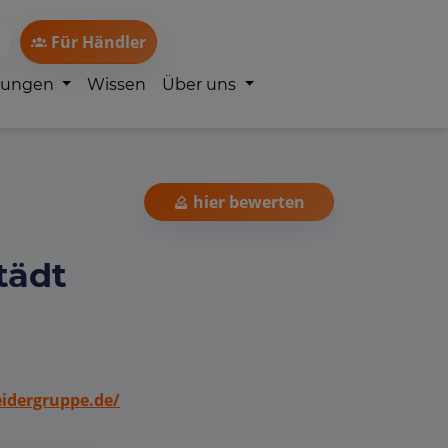
Für Händler
lungen
Wissen
Über uns
hier bewerten
tädt
idergruppe.de/