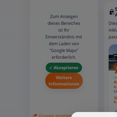
Zum Anzeigen
Die
dieses Bereiches
inkl
ist Ihr
pass
Einverständnis mit
dem Laden von
"Google Maps"
erforderlich.
✓ Akzeptieren
Weitere
Sk
A
Informationen
e
L
3
6
Gruppe ansehen