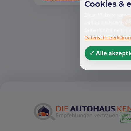
Cookies & 
Diese Website verwen
Al
und zu analysieren. 
Seitenfunktionen in 
Datenschutzerkläru
✓ Alle akzept