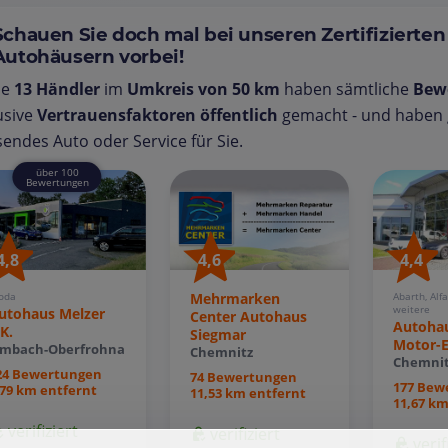
Schauen Sie doch mal bei unseren Zertifizierten
Autohäusern vorbei!
se
13 Händler
im
Umkreis von 50 km
haben sämtliche
Bew
usive
Vertrauensfaktoren öffentlich
gemacht - und haben g
endes Auto oder Service für Sie.
über 100
Bewertungen
4,8
4,6
4,4
oda
Mehrmarken
Abarth, Alf
weitere
utohaus Melzer
Center Autohaus
Autoha
.K.
Siegmar
Motor-E
imbach-Oberfrohna
Chemnitz
Chemnit
24 Bewertungen
74 Bewertungen
177 Bew
,79 km entfernt
11,53 km entfernt
11,67 km
verifiziert
verifiziert
verif