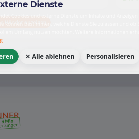
externe Dienste
det Cookies und externe Dienste um Inhalte und Anzeigen 
le Händer anzeigen
Sie können bestimmen, welche Dienste Sie zulassen und ob S
vollem Umfang nutzen möchten. Weitere Informationen erha
ng
ieren
⨯ Alle ablehnen
Personalisieren