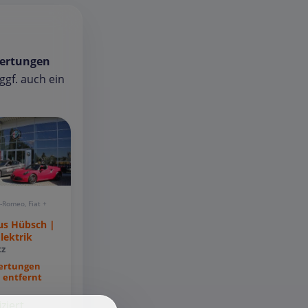
ertungen
gf. auch ein
a-Romeo, Fiat +
us Hübsch |
lektrik
z
ertungen
 entfernt
iziert