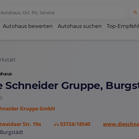
Autohaus bewerten
Autohaus suchen
Top-Empfeh
kstatt
ohaus
e Schneider Gruppe, Burgs
lt
chneider Gruppe GmbH
tweidaer Str. 19a
03724/18540
www.dieschne
 Burgstädt