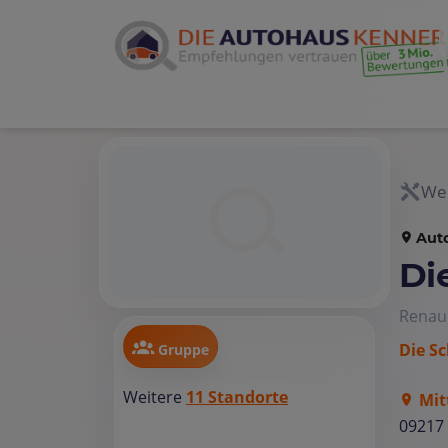
Wer
Aut
Di
Renau
Die S
Gruppe
Weitere
11 Standorte
Mit
09217