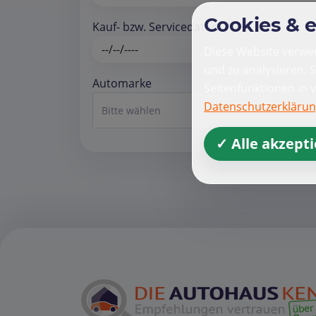
Cookies & 
Kauf- bzw. Servicedatum *
Diese Website verwen
und zu analysieren. 
Automarke
Seitenfunktionen in 
Datenschutzerkläru
Bitte wählen
✓ Alle akzept