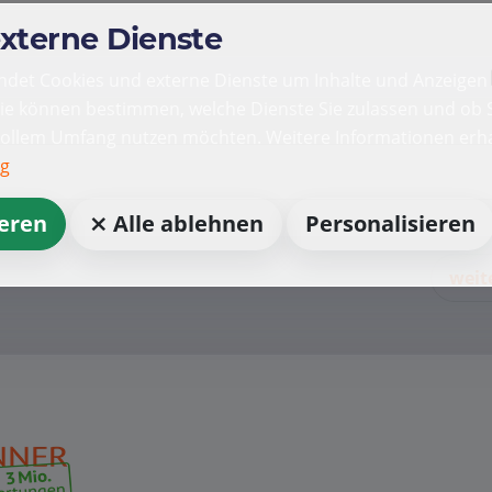
externe Dienste
det Cookies und externe Dienste um Inhalte und Anzeigen 
Sie können bestimmen, welche Dienste Sie zulassen und ob S
vollem Umfang nutzen möchten. Weitere Informationen erha
ng
ieren
⨯ Alle ablehnen
Personalisieren
weit