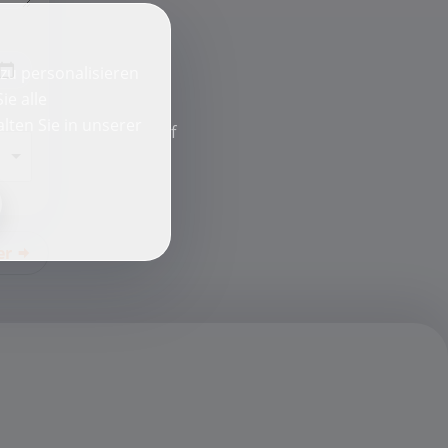
zu personalisieren
ie alle
lten Sie in unserer
f
er