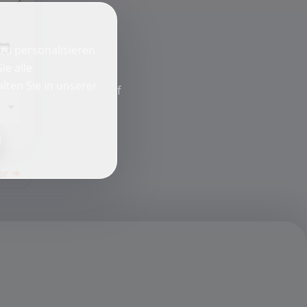
zu personalisieren
ie alle
lten Sie in unserer
f
er