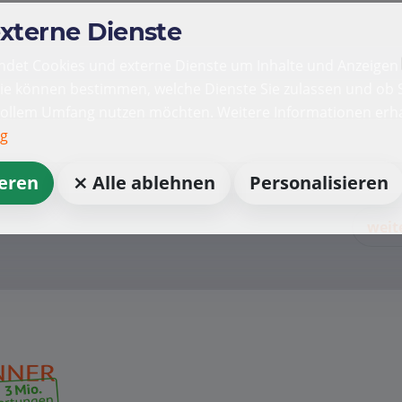
externe Dienste
det Cookies und externe Dienste um Inhalte und Anzeigen 
Sie können bestimmen, welche Dienste Sie zulassen und ob S
vollem Umfang nutzen möchten. Weitere Informationen erha
ng
ieren
⨯ Alle ablehnen
Personalisieren
weit