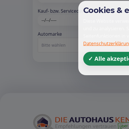
Cookies & 
Kauf- bzw. Servicedatum *
Diese Website verwen
und zu analysieren. 
Automarke
Seitenfunktionen in 
Datenschutzerkläru
Bitte wählen
✓ Alle akzept