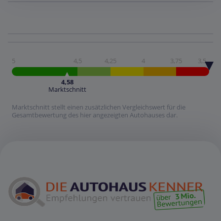
5
4,5
4,25
4
3,75
3,5
4,58
Marktschnitt
Marktschnitt stellt einen zusätzlichen Vergleichswert für die
Gesamtbewertung des hier angezeigten Autohauses dar.