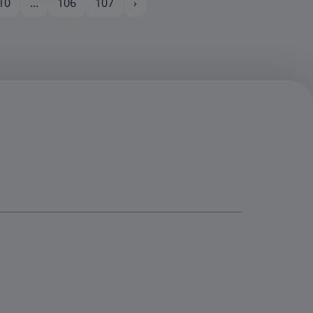
10
...
106
107
›