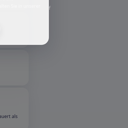
lten Sie in unserer
f
auert als