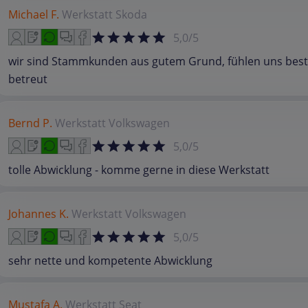
Michael F.
Werkstatt
Skoda
5,0/5
wir sind Stammkunden aus gutem Grund, fühlen uns bes
betreut
Bernd P.
Werkstatt
Volkswagen
5,0/5
tolle Abwicklung - komme gerne in diese Werkstatt
Johannes K.
Werkstatt
Volkswagen
5,0/5
sehr nette und kompetente Abwicklung
Mustafa A.
Werkstatt
Seat