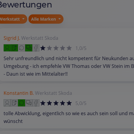
Bewertungen
Werkstatt
Alle Marken
Sigrid J.
Werkstatt
Skoda
1,0/5
Sehr unfreundlich und nicht kompetent für Neukunden a
Umgebung - ich empfehle VW Thomas oder VW Stein im B
- Daun ist wie im Mittelalter!!
Konstantin B.
Werkstatt
Skoda
5,0/5
tolle Abwicklung, eigentlich so wie es auch sein soll und m
wünscht