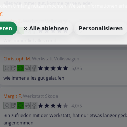
alles wie immer gut, komme gerne wieder
vollem Umfang nutzen möchten. Weitere Informationen erha
ng
Stefan Z.
Werkstatt
Volkswagen
ieren
⨯ Alle ablehnen
Personalisieren
5,0/5
Wie immer lief alles rund
Christoph M.
Werkstatt
Volkswagen
5,0/5
wie immer alles gut gelaufen
Margit F.
Werkstatt
Skoda
4,0/5
Bin zufrieden mit der Werkstatt, hat nur etwas länger ged
angenommen