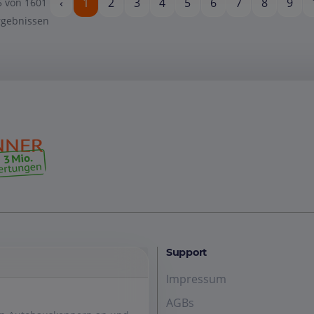
‹
1
2
3
4
5
6
7
8
9
5
von
1601
rgebnissen
Support
Impressum
AGBs