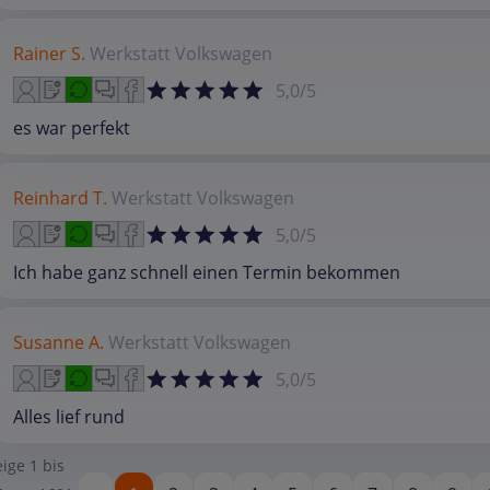
Rainer S.
Werkstatt
Volkswagen
5,0/5
es war perfekt
Reinhard T.
Werkstatt
Volkswagen
5,0/5
Ich habe ganz schnell einen Termin bekommen
Susanne A.
Werkstatt
Volkswagen
5,0/5
Alles lief rund
eige
1
bis