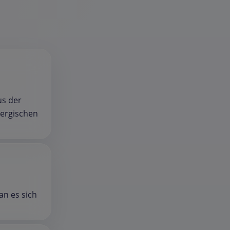
us der
ergischen
an es sich