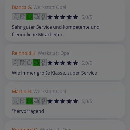
Bianca G.
Werkstatt
Opel
5,0/5
Sehr guter Service und kompetente und
freundliche Mitarbeiter.
Reinhold K.
Werkstatt
Opel
5,0/5
Wie immer große Klasse, super Service
Martin H.
Werkstatt
Opel
5,0/5
"hervorragend
Bernhard O.
Werkstatt
Opel