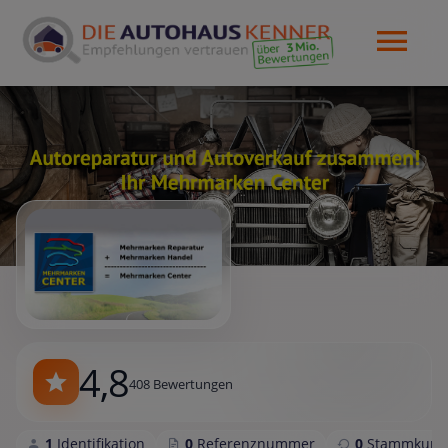
4,8
408 Bewertungen
1
Identifikation
0
Referenznummer
0
Stammkund