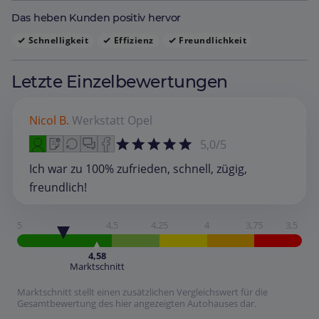
Das heben Kunden positiv hervor
Schnelligkeit
Effizienz
Freundlichkeit
Letzte Einzelbewertungen
Nicol B.
Werkstatt
Opel
5,0/5
Ich war zu 100% zufrieden, schnell, zügig,
freundlich!
5
4,5
4,25
4
3,75
3,5
4,58
Marktschnitt
Marktschnitt stellt einen zusätzlichen Vergleichswert für die
Gesamtbewertung des hier angezeigten Autohauses dar.