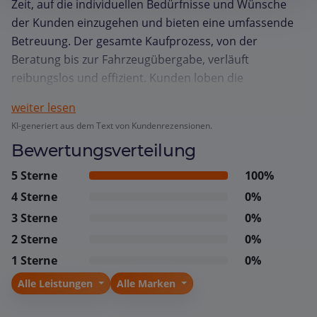
Zeit, auf die individuellen Bedürfnisse und Wünsche
der Kunden einzugehen und bieten eine umfassende
Betreuung. Der gesamte Kaufprozess, von der
Beratung bis zur Fahrzeugübergabe, verläuft
reibungslos und effizient. Kunden loben die
Transparenz und die professionelle Abwicklung, die
weiter lesen
ihnen ein gutes Gefühl und Vertrauen in den Service
KI-generiert aus dem Text von Kundenrezensionen.
gibt. Die Möglichkeit, schnell und unkompliziert Hilfe zu
Bewertungsverteilung
erhalten, wird ebenfalls sehr geschätzt. Insgesamt
fühlen sich die Kunden gut betreut und sind mit ihrer
5 Sterne
100%
Kauferfahrung sehr zufrieden.
4 Sterne
0%
3 Sterne
0%
2 Sterne
0%
1 Sterne
0%
Alle Leistungen
Alle Marken