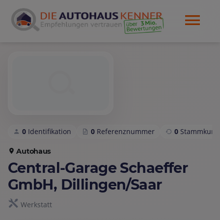
0
Identifikation
0
Referenznummer
0
Stammkund
Autohaus
Central-Garage Schaeffer
GmbH, Dillingen/Saar
Werkstatt