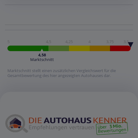
5
4,5
4,25
4
3,75
3,5
4,58
Marktschnitt
Marktschnitt stellt einen zusätzlichen Vergleichswert für die
Gesamtbewertung des hier angezeigten Autohauses dar.