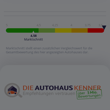
5
4,5
4,25
4
3,75
3,5
4,58
Marktschnitt
Marktschnitt stellt einen zusätzlichen Vergleichswert für die
Gesamtbewertung des hier angezeigten Autohauses dar.