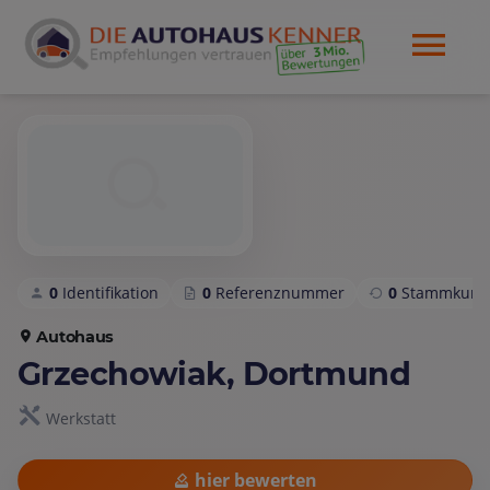
0
Identifikation
0
Referenznummer
0
Stammkund
Autohaus
Grzechowiak, Dortmund
Werkstatt
hier bewerten