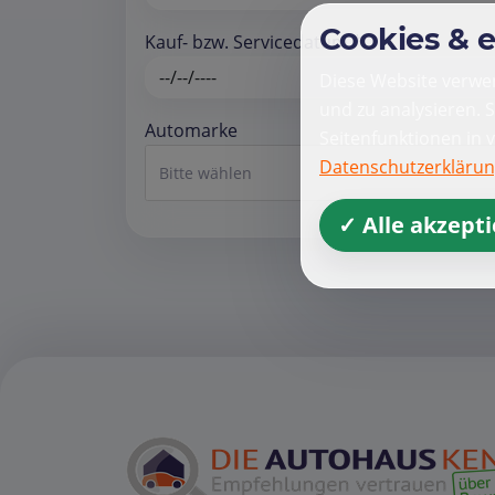
Cookies & 
Kauf- bzw. Servicedatum *
Diese Website verwen
und zu analysieren. 
Automarke
Seitenfunktionen in 
Datenschutzerkläru
Bitte wählen
✓ Alle akzept