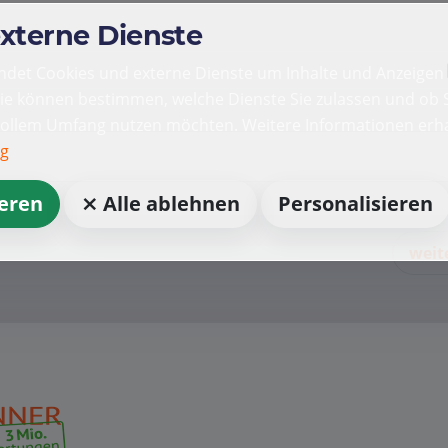
externe Dienste
det Cookies und externe Dienste um Inhalte und Anzeigen 
Sie können bestimmen, welche Dienste Sie zulassen und ob S
vollem Umfang nutzen möchten. Weitere Informationen erha
ng
ieren
⨯ Alle ablehnen
Personalisieren
weit