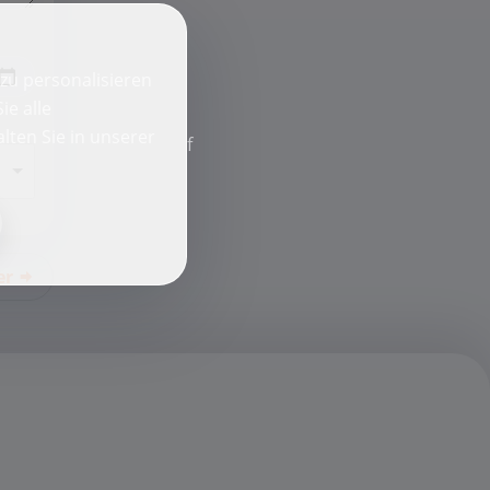
zu personalisieren
ie alle
lten Sie in unserer
f
er