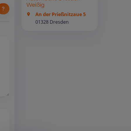
Weißig
An der Prießnitzaue 5
01328 Dresden