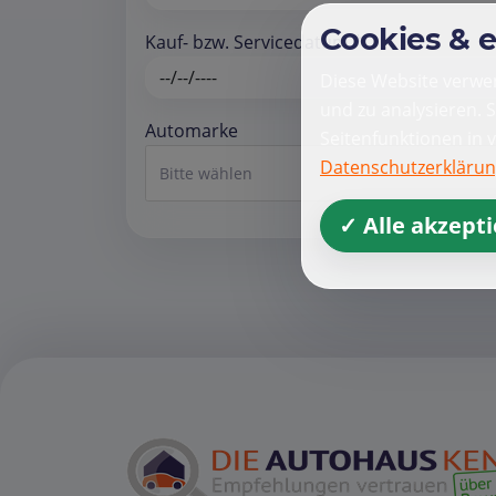
Cookies & 
Kauf- bzw. Servicedatum *
Diese Website verwen
und zu analysieren. 
Automarke
Seitenfunktionen in 
Datenschutzerkläru
Bitte wählen
✓ Alle akzept