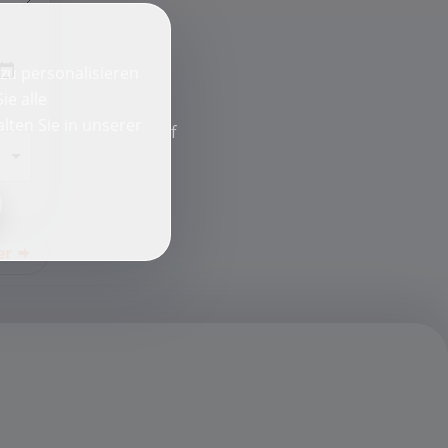
zu personalisieren
ie alle
lten Sie in unserer
f
er