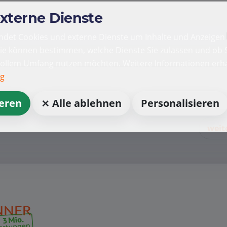
externe Dienste
det Cookies und externe Dienste um Inhalte und Anzeigen 
Sie können bestimmen, welche Dienste Sie zulassen und ob S
vollem Umfang nutzen möchten. Weitere Informationen erha
ng
ieren
⨯ Alle ablehnen
Personalisieren
weit