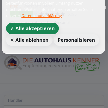
Seitenfunktionen in vollem Umfang nutzen
Josip L.
Werkstatt
Dacia
f
möchten. Weitere Informationen erhalten Sie in
5,0/5
unserer
Datenschutzerklärung
Alles super, sehr nettes Personal
✓ Alle akzeptieren
⨯ Alle ablehnen
Personalisieren
Händler