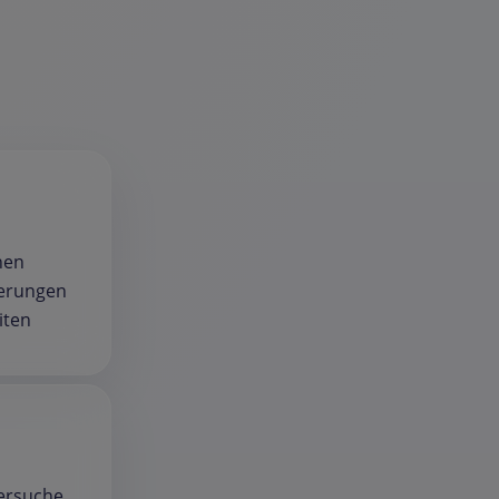
hen
gerungen
iten
lersuche