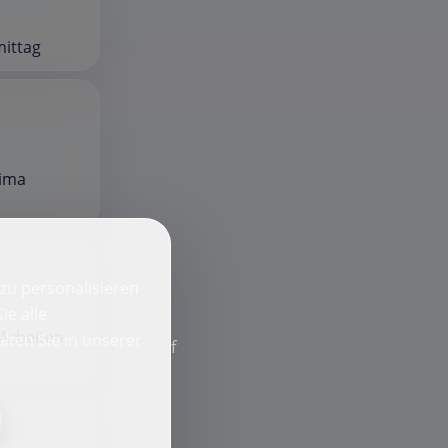
mittag
rima
zu personalisieren
ie alle
 Arbeiten
lten Sie in unserer
f