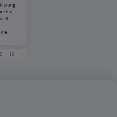
 Klärung
rauchte
nell.
 die
9
10
›