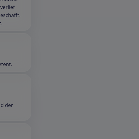
erlief
eschafft.
t.
etent.
nd der