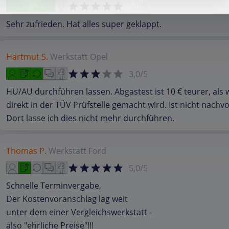
5,0/5
Sehr zufrieden. Hat alles super geklappt.
Hartmut S.
Werkstatt
Opel
3,0/5
HU/AU durchführen lassen. Abgastest ist 10 € teurer, als
direkt in der TÜV Prüfstelle gemacht wird. Ist nicht nachvo
Dort lasse ich dies nicht mehr durchführen.
Thomas P.
Werkstatt
Ford
5,0/5
Schnelle Terminvergabe,
Der Kostenvoranschlag lag weit
unter dem einer Vergleichswerkstatt -
also "ehrliche Preise"!!!