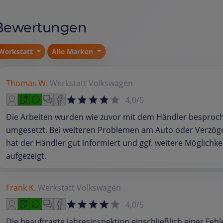
Bewertungen
Werkstatt
Alle Marken
Thomas W.
Werkstatt
Volkswagen
4,0/5
Die Arbeiten wurden wie zuvor mit dem Händler besproc
umgesetzt. Bei weiteren Problemen am Auto oder Verzö
hat der Händler gut informiert und ggf. weitere Möglichke
aufgezeigt.
Frank K.
Werkstatt
Volkswagen
4,0/5
Die beauftragte Jahresinspektion einschließlich einer Feh