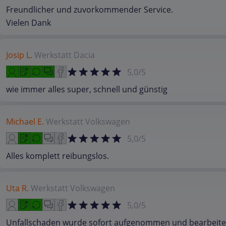
Freundlicher und zuvorkommender Service.
Vielen Dank
Josip L.
Werkstatt
Dacia
5,0/5
wie immer alles super, schnell und günstig
Michael E.
Werkstatt
Volkswagen
5,0/5
Alles komplett reibungslos.
Uta R.
Werkstatt
Volkswagen
5,0/5
Unfallschaden wurde sofort aufgenommen und bearbeitet