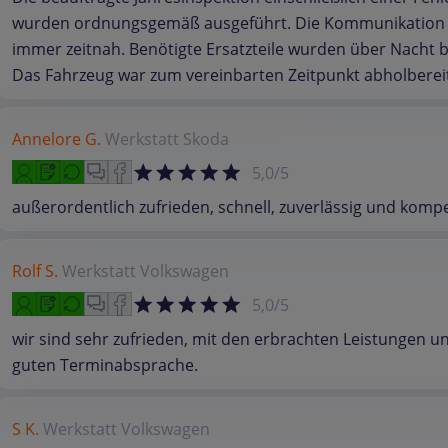
wurden ordnungsgemäß ausgeführt. Die Kommunikation v
immer zeitnah. Benötigte Ersatzteile wurden über Nacht b
Das Fahrzeug war zum vereinbarten Zeitpunkt abholberei
Annelore G.
Werkstatt
Skoda
5,0/5
außerordentlich zufrieden, schnell, zuverlässig und komp
Rolf S.
Werkstatt
Volkswagen
5,0/5
wir sind sehr zufrieden, mit den erbrachten Leistungen u
guten Terminabsprache.
S K.
Werkstatt
Volkswagen