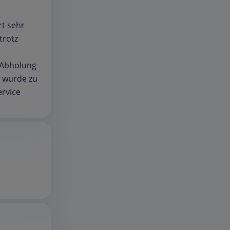
rt sehr
trotz
 Abholung
e wurde zu
ervice
d