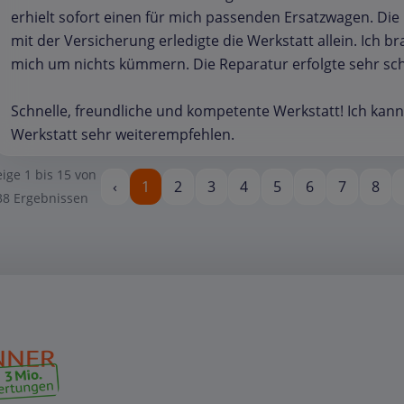
erhielt sofort einen für mich passenden Ersatzwagen. Die
mit der Versicherung erledigte die Werkstatt allein. Ich b
mich um nichts kümmern. Die Reparatur erfolgte sehr sch
Schnelle, freundliche und kompetente Werkstatt! Ich kann
Werkstatt sehr weiterempfehlen.
eige
1
bis
15
von
‹
1
2
3
4
5
6
7
8
38
Ergebnissen