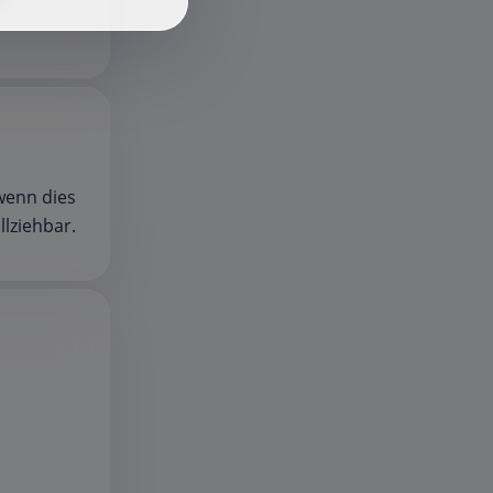
 wenn dies
llziehbar.