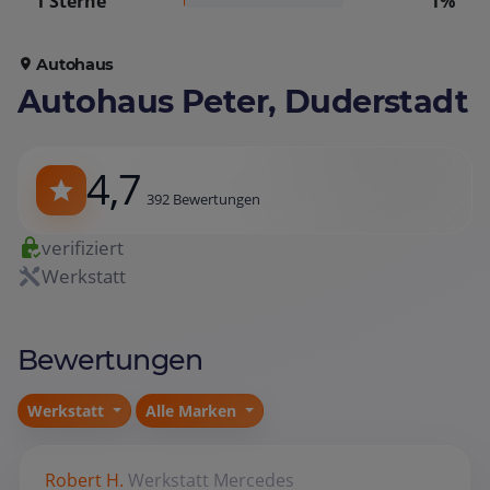
1 Sterne
1%
Autohaus
Autohaus Peter, Duderstadt
4,7
392 Bewertungen
verifiziert
Werkstatt
Bewertungen
Werkstatt
Alle Marken
Robert H.
Werkstatt
Mercedes