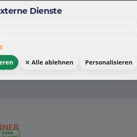
externe Dienste
det Cookies und externe Dienste um Inhalte und Anzeigen 
Sie können bestimmen, welche Dienste Sie zulassen und ob S
vollem Umfang nutzen möchten. Weitere Informationen erha
ng
ieren
⨯ Alle ablehnen
Personalisieren
weit