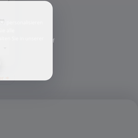
zu personalisieren
ie alle
lten Sie in unserer
f
er