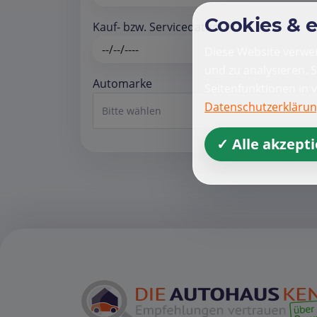
Cookies & 
Kauf- bzw. Servicedatum *
Diese Website verwen
und zu analysieren. 
Automarke
Seitenfunktionen in 
Datenschutzerkläru
Bitte wählen
✓ Alle akzept