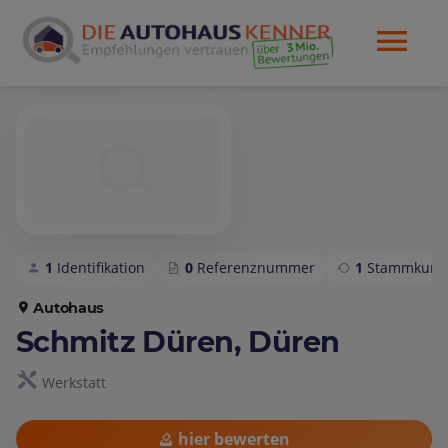
1
Identifikation
0
Referenznummer
1
Stammkund
Autohaus
Schmitz Düren, Düren
Werkstatt
hier bewerten