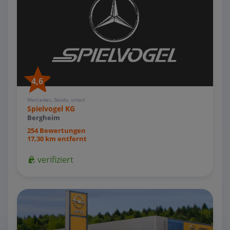
4,6
Mercedes, Skoda, smart
Spielvogel KG
Bergheim
254 Bewertungen
17,30 km entfernt
verifiziert