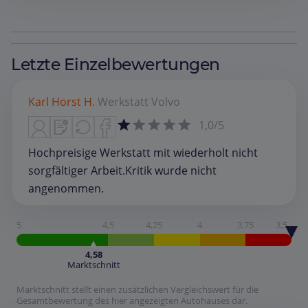
Letzte Einzelbewertungen
Karl Horst H.
Werkstatt
Volvo
1,0/5
Hochpreisige Werkstatt mit wiederholt nicht
sorgfältiger Arbeit.Kritik wurde nicht
angenommen.
5
4,5
4,25
4
3,75
3,5
4,58
Marktschnitt
Marktschnitt stellt einen zusätzlichen Vergleichswert für die
Gesamtbewertung des hier angezeigten Autohauses dar.