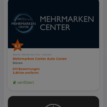
4,2
Abarth, Alfa-Romeo, Fiat + weitere
Mehrmarken Center Auto Conen
Düren
613 Bewertungen
3,49 km entfernt
verifiziert