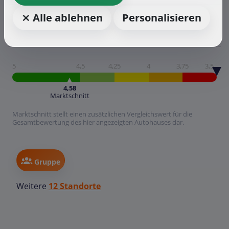
⨯ Alle ablehnen
Personalisieren
5
4,5
4,25
4
3,75
3,5
4,58
Marktschnitt
Marktschnitt stellt einen zusätzlichen Vergleichswert für die
Gesamtbewertung des hier angezeigten Autohauses dar.
Gruppe
Weitere
12 Standorte