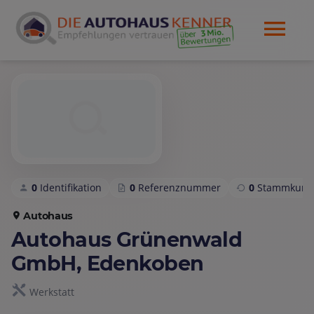
0
Identifikation
0
Referenznummer
0
Stammkund
Autohaus
Autohaus Grünenwald
GmbH, Edenkoben
Werkstatt