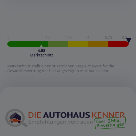
5
4,5
4,25
4
3,75
3,5
4,58
Marktschnitt
Marktschnitt stellt einen zusätzlichen Vergleichswert für die
Gesamtbewertung des hier angezeigten Autohauses dar.