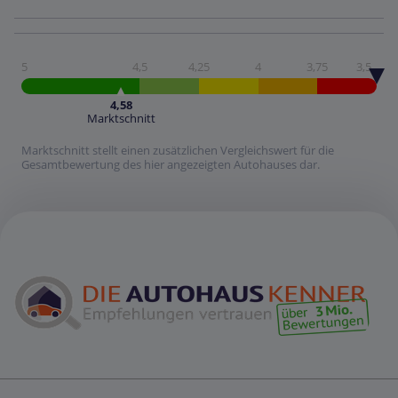
5
4,5
4,25
4
3,75
3,5
4,58
Marktschnitt
Marktschnitt stellt einen zusätzlichen Vergleichswert für die
Gesamtbewertung des hier angezeigten Autohauses dar.