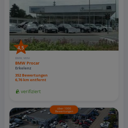
4,5
BMW, MINI
BMW Procar
Erkelenz
352 Bewertungen
6,76 km entfernt
verifiziert
über 1000
Bewertungen