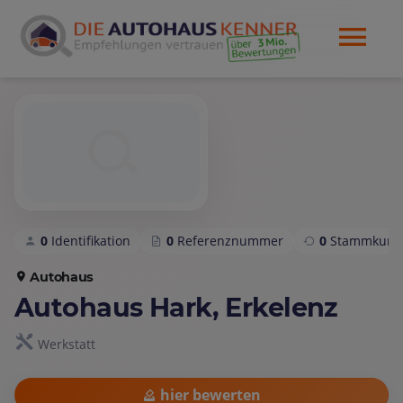
0
Identifikation
0
Referenznummer
0
Stammkund
Autohaus
Autohaus Hark, Erkelenz
Werkstatt
hier bewerten