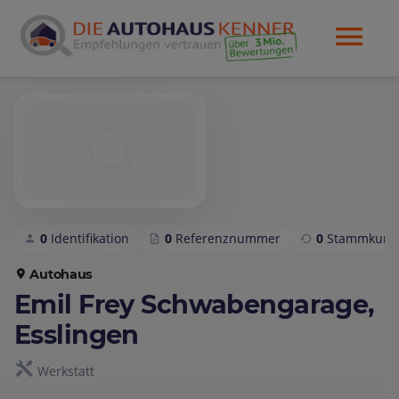
0
Identifikation
0
Referenznummer
0
Stammkund
Autohaus
Emil Frey Schwabengarage,
Esslingen
Werkstatt