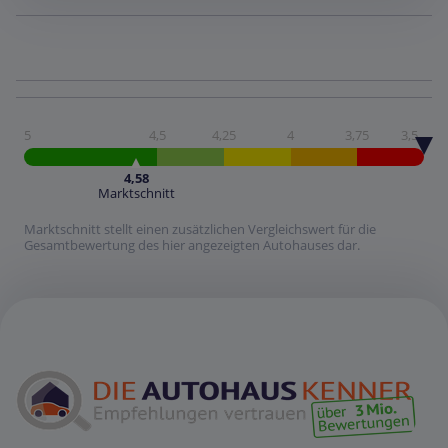
5
4,5
4,25
4
3,75
3,5
4,58
Marktschnitt
Marktschnitt stellt einen zusätzlichen Vergleichswert für die
Gesamtbewertung des hier angezeigten Autohauses dar.