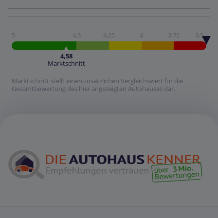
5
4,5
4,25
4
3,75
3,5
4,58
Marktschnitt
Marktschnitt stellt einen zusätzlichen Vergleichswert für die
Gesamtbewertung des hier angezeigten Autohauses dar.