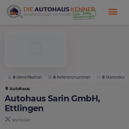
0
Identifikation
0
Referenznummer
0
Stammkund
Autohaus
Autohaus Sarin GmbH,
Ettlingen
Werkstatt