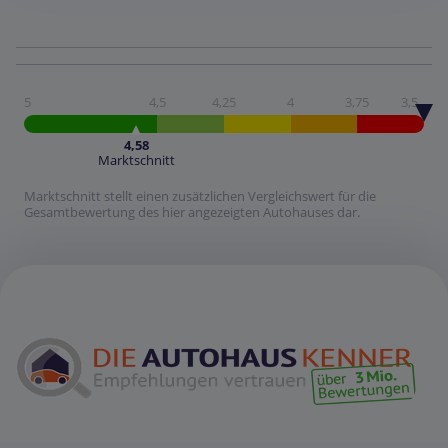
5
4,5
4,25
4
3,75
3,5
4,58
Marktschnitt
Marktschnitt stellt einen zusätzlichen Vergleichswert für die
Gesamtbewertung des hier angezeigten Autohauses dar.