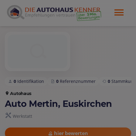
0
Identifikation
0
Referenznummer
0
Stammkund
Autohaus
Auto Mertin, Euskirchen
Werkstatt
hier bewerten