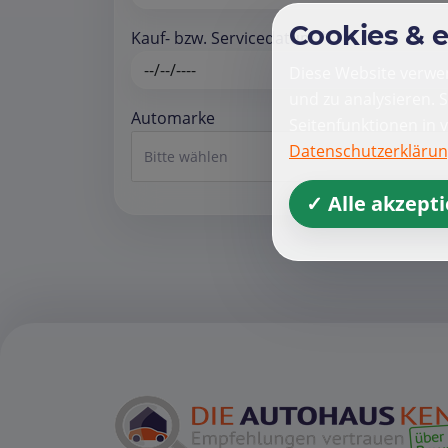
Cookies & 
Kauf- bzw. Servicedatum *
Diese Website verwen
und zu analysieren. 
Automarke
Seitenfunktionen in 
Datenschutzerkläru
Bitte wählen
✓ Alle akzept