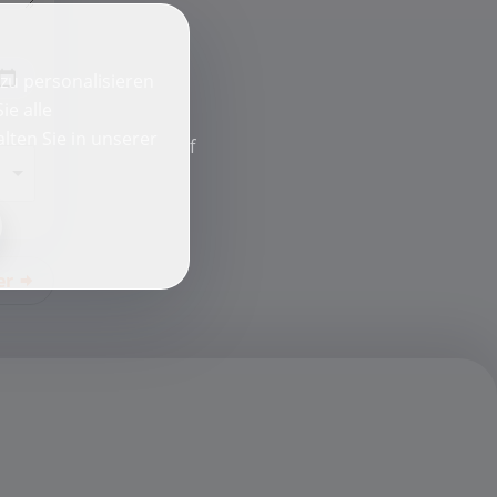
zu personalisieren
ie alle
lten Sie in unserer
f
er