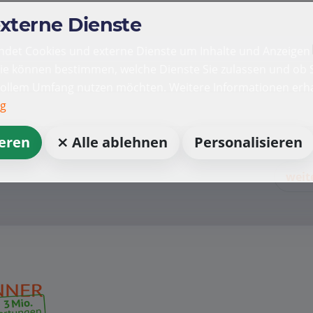
externe Dienste
det Cookies und externe Dienste um Inhalte und Anzeigen 
Sie können bestimmen, welche Dienste Sie zulassen und ob S
vollem Umfang nutzen möchten. Weitere Informationen erha
ng
ieren
⨯ Alle ablehnen
Personalisieren
weit