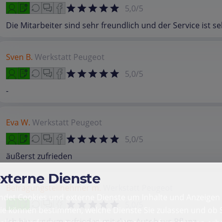
5,0/5
Die Mitarbeiter sind sehr freundlich und der Service ist se
Sven B.
Werkstatt
Peugeot
5,0/5
-
Eva W.
Werkstatt
Peugeot
5,0/5
äußerst zufrieden
externe Dienste
Befragungsteilnehmer m.
Werkstatt
Peugeot
det Cookies und externe Dienste um Inhalte und Anzeigen 
5,0/5
Sie können bestimmen, welche Dienste Sie zulassen und ob S
Ich bin rundum zufrieden mit dem Autohaus Pflanz.