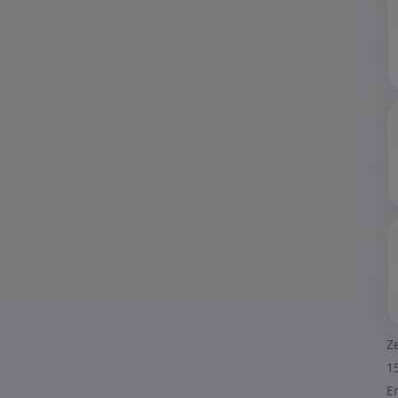
Z
1
E