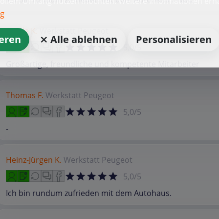
vollem Umfang nutzen möchten. Weitere Informationen erha
ng
Nicole K.
Werkstatt
Peugeot
ieren
⨯ Alle ablehnen
Personalisieren
5,0/5
Großartige, freundliche und kompetente Mitarbeiter
Thomas F.
Werkstatt
Peugeot
5,0/5
-
Heinz-Jürgen K.
Werkstatt
Peugeot
5,0/5
Ich bin rundum zufrieden mit dem Autohaus.