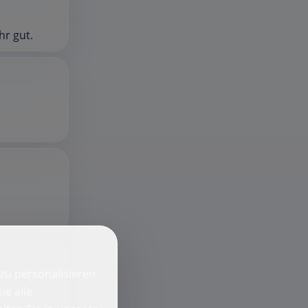
hr gut.
zu personalisieren
ie alle