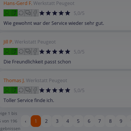
Hans-Gerd F.
Werkstatt
Peugeot
5,0/5
Wie gewohnt war der Service wieder sehr gut.
Jill P.
Werkstatt
Peugeot
5,0/5
Die Freundlichkeit passt schon
Thomas J.
Werkstatt
Peugeot
5,0/5
Toller Service finde ich.
eige
1
bis
‹
1
2
3
4
5
6
7
8
9
5
von
196
rgebnissen