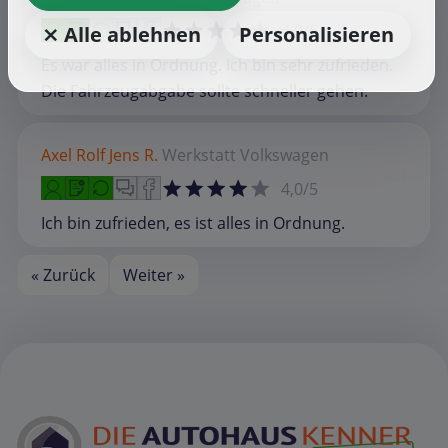
4,0/5
⨯ Alle ablehnen
Personalisieren
Es war alles in Ordnung. Ich bin sehr zufrieden.
Die Fahrzeugabgabe sollte schneller gehen.
Axel Rolf Jens R.
Werkstatt
Volkswagen
4,0/5
Ich bin zufrieden, es ist alles in Ordnung.
« Zurück
Weiter »