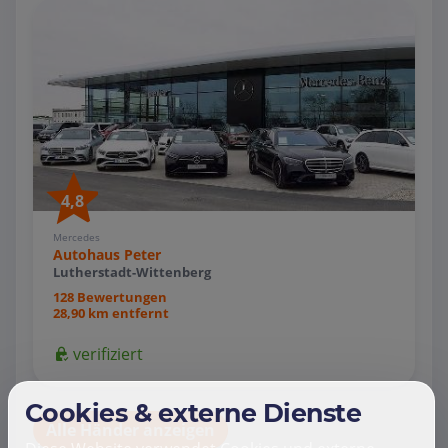
4,8
Mercedes
Autohaus Peter
Lutherstadt-Wittenberg
128 Bewertungen
28,90 km entfernt
verifiziert
Cookies & externe Dienste
Alle Händer anzeigen