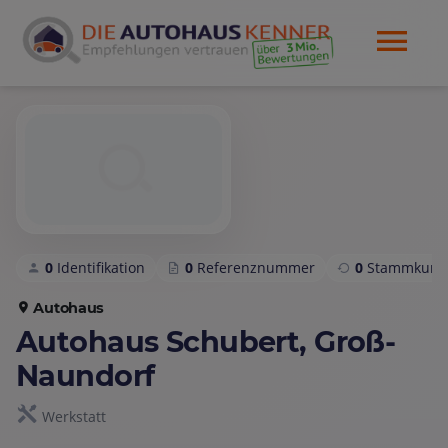
0
Identifikation
0
Referenznummer
0
Stammkund
Autohaus
Autohaus Schubert, Groß-
Naundorf
Werkstatt