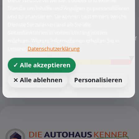
Diese Website verwendet Cookies und externe
Dienste um Inhalte und Anzeigen zu personalisieren
und zu analysieren. Sie können bestimmen, welche
Dienste Sie zulassen und ob Sie alle
Seitenfunktionen in vollem Umfang nutzen
f
möchten. Weitere Informationen erhalten Sie in
unserer
Datenschutzerklärung
5
4,5
4,25
4
3,75
3,5
✓ Alle akzeptieren
4,58
Marktschnitt
⨯ Alle ablehnen
Personalisieren
Marktschnitt stellt einen zusätzlichen Vergleichswert für die
Gesamtbewertung des hier angezeigten Autohauses dar.